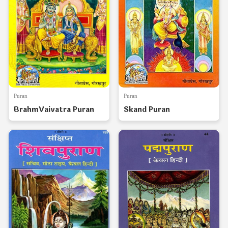
Puran
Puran
BrahmVaivatra Puran
Skand Puran