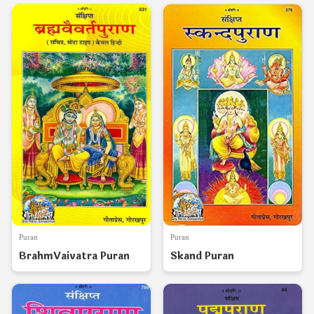
Puran
Puran
BrahmVaivatra Puran
Skand Puran