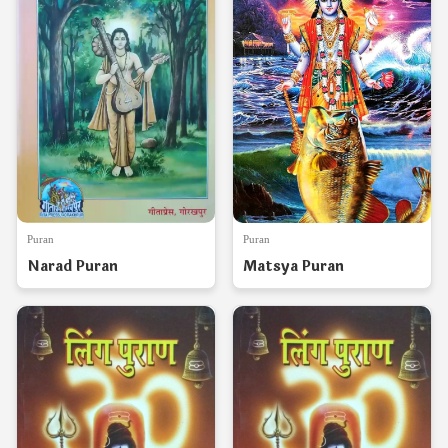
Puran
Puran
Narad Puran
Matsya Puran