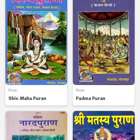
Puran
Puran
Shiv Maha Puran
Padma Puran