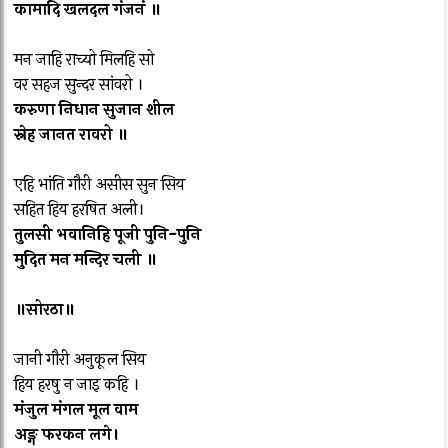
कामादि खलदल गंजनं ॥
मन जाहि राच्यो मिलहि सो
वर सहज सुन्दर सांवरो ।
करुणा निधान सुजान शील
स्नेह जानत रावरो ॥
एहि भांति गौरी असीस सुन सिय
सहित हिय हरषित अली।
तुलसी भवानिहि पूजी पुनि-पुनि
मुदित मन मन्दिर चली ॥
॥सोरठा॥
जानी गौरी अनुकूल सिय
हिय हरषु न जाइ कहि ।
मंजुल मंगल मूल वाम
अङ्ग फरकन लगे।