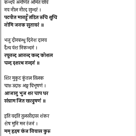
कन्दर्प अगणित अमित छवि
नव नील नीरद सुन्दरं ।
पटपीत मानहुँ तडित रुचि शुचि
नोमि जनक सुतावरं ॥
भजु दीनबन्धु दिनेश दानव
दैत्य वंश निकन्दनं ।
रघुनन्द आनन्द कन्द कोशल
चन्द दशरथ नन्दनं ॥
शिर मुकुट कुंडल तिलक
चारु उदारु अङ्ग विभूषणं ।
आजानु भुज शर चाप धर
संग्राम जित खरदूषणं ॥
इति वदति तुलसीदास शंकर
शेष मुनि मन रंजनं ।
मम् हृदय कंज निवास कुरु