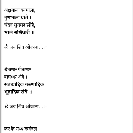
अक्षमाला वनमाला,
मुण्डमाला धारी ।
चंदन मृगमद सोहै,
भाले शशिधारी ॥
ॐ जय शिव ओंकारा...॥
श्वेताम्बर पीताम्बर
बाघम्बर अंगे ।
सनकादिक गरुणादिक
भूतादिक संगे ॥
ॐ जय शिव ओंकारा...॥
कर के मध्य कमंडल