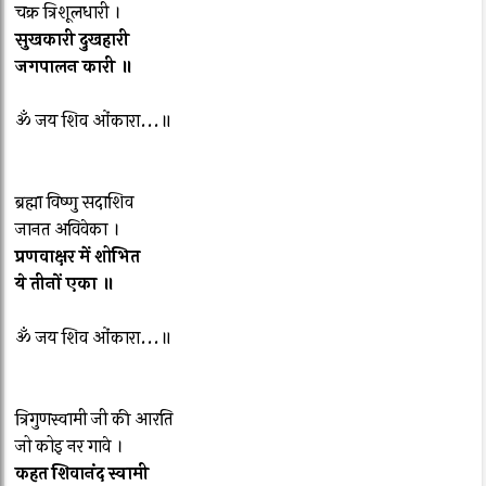
चक्र त्रिशूलधारी ।
सुखकारी दुखहारी
जगपालन कारी ॥
ॐ जय शिव ओंकारा...॥
ब्रह्मा विष्णु सदाशिव
जानत अविवेका ।
प्रणवाक्षर में शोभित
ये तीनों एका ॥
ॐ जय शिव ओंकारा...॥
त्रिगुणस्वामी जी की आरति
जो कोइ नर गावे ।
कहत शिवानंद स्वामी