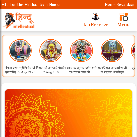
HI : For the Hindus, by a Hindu
Home
Seva daan
|
Jap Reserve
Menu
मंगला दर्शन श्री गिर्राज जी
गिर्राज जी दानघाटी गोवर्धन
आज के श्रृंगार दर्शन श्री
राजाधिराज द्वारकाधीश जी
बृजध
मुखारविंद | 7 Aug 2026
| 7 Aug 2026
राधारमण लाल जी | 7
के श्रृंगार आरती एवं
0
Aug 2026
कुंडला भोग दर्शन