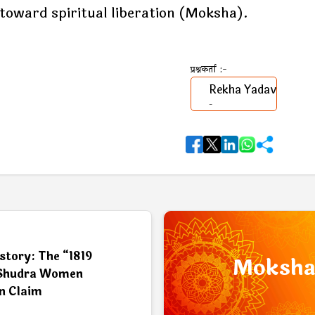
toward spiritual liberation (Moksha).
प्रश्नकर्ता :-
Rekha Yadav
-
act Check
story: The “1819
Moksh
” Shudra Women
on Claim