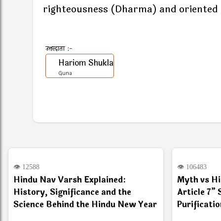
righteousness (Dharma) and oriented 
उत्तरदाता :-
Hariom Shukla
Guna
Hindu
F
👁 12588
👁 106483
Hindu Nav Varsh Explained:
Myth vs Hi
History, Significance and the
Article 7
Science Behind the Hindu New Year
Purificati