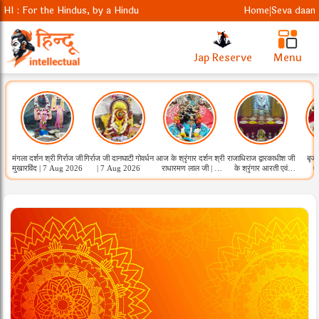
HI : For the Hindus, by a Hindu
Home
Seva daan
|
Jap Reserve
Menu
मंगला दर्शन श्री गिर्राज जी
गिर्राज जी दानघाटी गोवर्धन
आज के श्रृंगार दर्शन श्री
राजाधिराज द्वारकाधीश जी
बृजध
मुखारविंद | 7 Aug 2026
| 7 Aug 2026
राधारमण लाल जी | 7
के श्रृंगार आरती एवं
0
Aug 2026
कुंडला भोग दर्शन