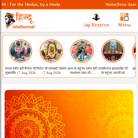
HI : For the Hindus, by a Hindu
Home
Seva daan
|
Jap Reserve
Menu
मंगला दर्शन श्री गिर्राज जी
गिर्राज जी दानघाटी गोवर्धन
आज के श्रृंगार दर्शन श्री
राजाधिराज द्वारकाधीश जी
बृजध
मुखारविंद | 7 Aug 2026
| 7 Aug 2026
राधारमण लाल जी | 7
के श्रृंगार आरती एवं
0
Aug 2026
कुंडला भोग दर्शन